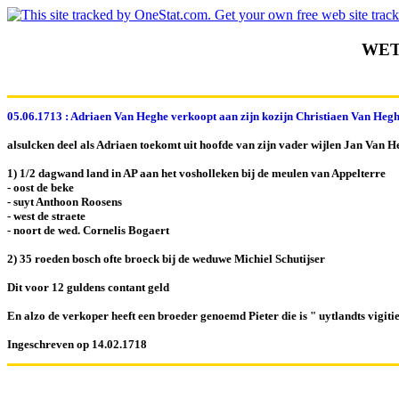
WET
05.06.1713 : Adriaen Van Heghe verkoopt aan zijn kozijn Christiaen Van Hegh
alsulcken deel als Adriaen toekomt uit hoofde van zijn vader wijlen Jan Van H
1) 1/2 dagwand land in AP aan het vosholleken bij de meulen van Appelterre
- oost de beke
- suyt Anthoon Roosens
- west de straete
- noort de wed. Cornelis Bogaert
2) 35 roeden bosch ofte broeck bij de weduwe Michiel Schutijser
Dit voor 12 guldens contant geld
En alzo de verkoper heeft een broeder genoemd Pieter die is " uytlandts vigiti
Ingeschreven op 14.02.1718